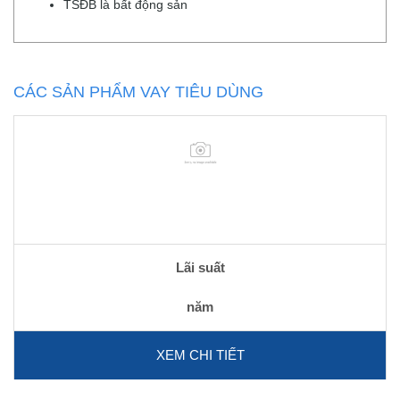
TSĐB là bất động sản
CÁC SẢN PHẨM VAY TIÊU DÙNG
Lãi suất
năm
XEM CHI TIẾT