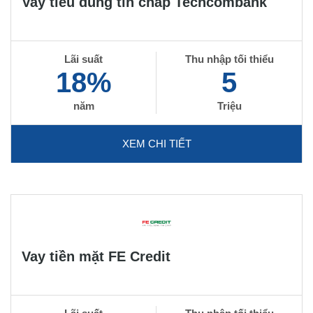
Vay tiêu dùng tín chấp Techcombank
Lãi suất
Thu nhập tối thiểu
18%
5
năm
Triệu
XEM CHI TIẾT
Vay tiền mặt FE Credit