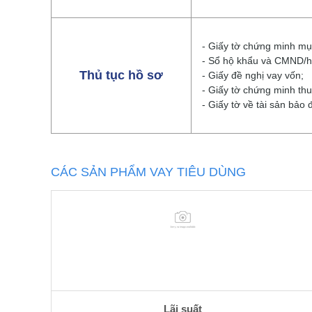
- Giấy tờ chứng minh mụ
- Sổ hộ khẩu và CMND/hộ
Thủ tục hồ sơ
- Giấy đề nghị vay vốn;
- Giấy tờ chứng minh th
- Giấy tờ về tài sản bả
CÁC SẢN PHẨM VAY TIÊU DÙNG
Lãi suất