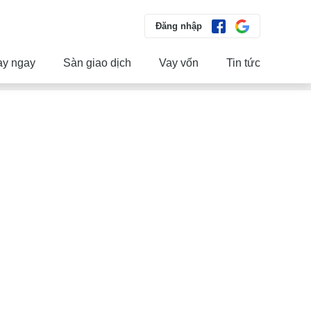
Đăng nhập
ay ngay
Sàn giao dịch
Vay vốn
Tin tức