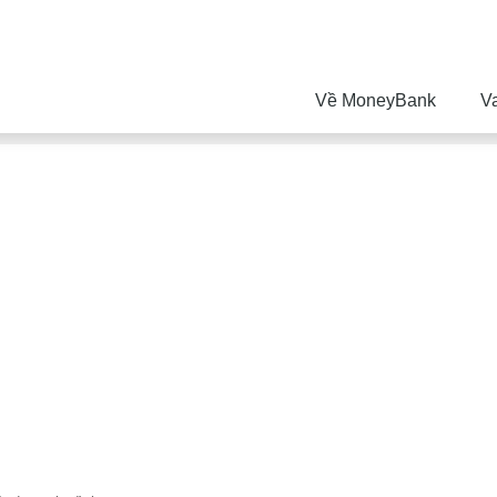
Về MoneyBank
V