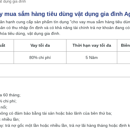
t dụng gia đình
y mua sắm hàng tiêu dùng vật dụng gia đình A
ân hạnh cung cấp sản phẩm tín dụng "cho vay mua sắm hàng tiêu dùng 
ân có thu nhập ổn định và có khả năng tài chính trả nợ khoản đang c
óa tiêu dùng, vật dụng gia đình.
uất
Vay tối đa
Thời hạn vay tối đa
Biên
80% chi phí
5 Năm
đa 60 tháng;
% chi phí;
 nổi;
không có đảm bảo bằng tài sản hoặc bảo lãnh của bên thứ ba;
 nhiều lần;
ay: trả nợ gốc một lần hoặc nhiều lần, trả nợ lãi hàng tháng hoặc định 