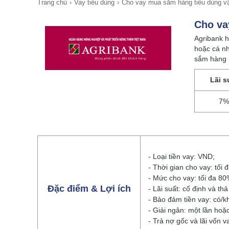
Trang chủ
Vay tiêu dùng
Cho vay mua sắm hàng tiêu dùng vậ
Cho va
Agribank h
hoặc cá nh
sắm hàng h
Lãi s
7%
- Loại tiền vay: VND;
- Thời gian cho vay: tối 
- Mức cho vay: tối đa 80
Đặc điểm & Lợi ích
- Lãi suất: cố định và thả
- Bảo đảm tiền vay: có/
- Giải ngân: một lần hoặc
- Trả nợ gốc và lãi vốn v