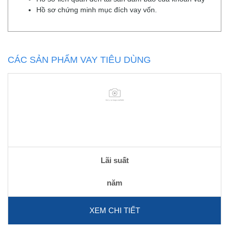
Hồ sơ chứng minh mục đích vay vốn.
CÁC SẢN PHẨM VAY TIÊU DÙNG
Lãi suất
năm
XEM CHI TIẾT