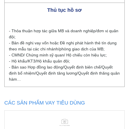
Thủ tục hồ sơ
- Thỏa thuận hợp tác giữa MB và doanh nghiệp/đơn vị quân
đội;
- Bản đề nghị vay vốn hoặc Đề nghị phát hành thẻ tín dụng
theo mẫu tại các chi nhánh/phòng giao dịch của MB;
- CMND/ Chứng minh sỹ quan/ Hộ chiếu còn hiệu lực;
- Hộ khẩu/KT3/Hộ khẩu quân đội;
- Bản sao Hợp đồng lao động/Quyết định biên chế/Quyết
định bổ nhiệm/Quyết định tăng lương/Quyết định thăng quân
hàm…
CÁC SẢN PHẨM VAY TIÊU DÙNG