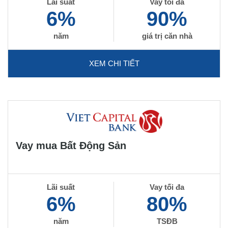
Lãi suất
Vay tối đa
6%
90%
năm
giá trị căn nhà
XEM CHI TIẾT
Vay mua Bất Động Sản
Lãi suất
Vay tối đa
6%
80%
năm
TSĐB