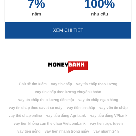
7%
100%
năm
nhu cầu
XEM CHI TIẾT
Chủ đề tìm kiếm
vay tín chấp
vay tín chấp theo lương
vay tín chấp theo lương chuyển khoản
vay tín chấp theo lương tiền mặt
vay tín chấp ngân hàng
vay tín chấp theo cavet xe máy
vay tiền tín chấp
vay vốn tín chấp
vay thế chấp online
vay tiêu dùng Agribank
vay tiêu dùng VPbank
vay tiền không cần thế chấp Vietcombank
vay tiền trực tuyến
vay tiền nóng
vay tiền nhanh trong ngày
vay nhanh 24h