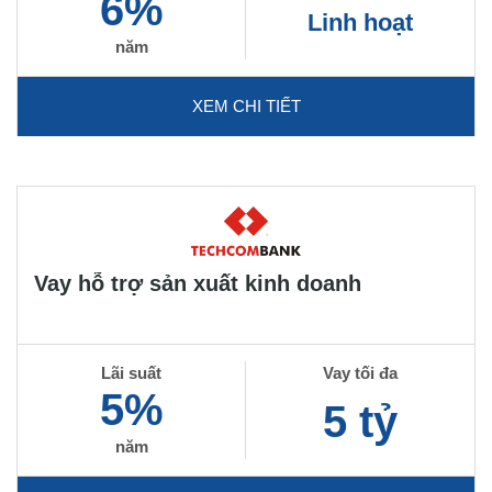
6%
Linh hoạt
năm
XEM CHI TIẾT
Vay hỗ trợ sản xuất kinh doanh
Lãi suất
Vay tối đa
5%
5 tỷ
năm