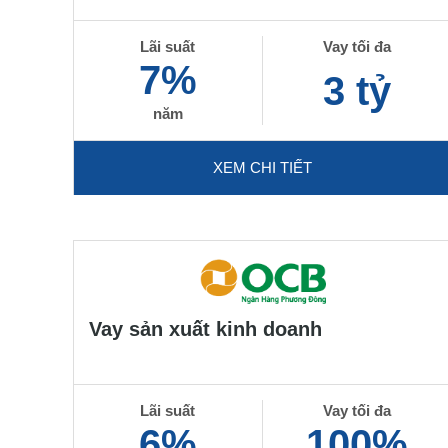
Lãi suất
Vay tối đa
7%
3 tỷ
năm
XEM CHI TIẾT
Vay sản xuất kinh doanh
Lãi suất
Vay tối đa
6%
100%