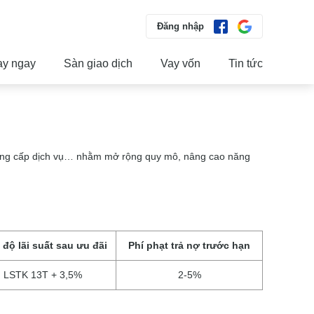
Đăng nhập
ay ngay
Sàn giao dịch
Vay vốn
Tin tức
cung cấp dịch vụ… nhằm mở rộng quy mô, nâng cao năng
 độ lãi suất sau ưu đãi
Phí phạt trả nợ trước hạn
LSTK 13T + 3,5%
2-5%