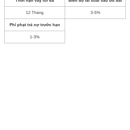
Thời hạn vay tối đa
Biên độ lãi suất sau ưu đãi
12 Tháng
3-5%
Phí phạt trả nợ trước hạn
1-3%