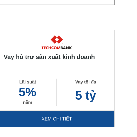
Vay hỗ trợ sản xuất kinh doanh
Lãi suất
Vay tối đa
5%
5 tỷ
năm
XEM CHI TIẾT