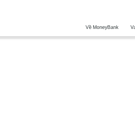
Về MoneyBank
V