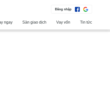
Đăng nhập
ay ngay
Sàn giao dịch
Vay vốn
Tin tức