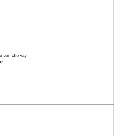
ịa bàn cho vay
nợ