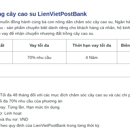
ng cây cao su LienVietPostBank
uốn đồng hành cùng bà con nông dân chăm sóc cây cao su, Ngân hàng 
u - sản phẩm chuyên biệt dành riêng cho khách hàng cá nhân, hộ kin
 vay để nhận chuyển nhượng đất trồng cây cao su.
uất
Vay tối đa
Thời hạn vay tối đa
Biên
70% nhu cầu
4 Năm
Tối đa 48 tháng đối với các mục đích chăm sóc cây cao su và các chi 
Tối đa 70% nhu cầu của phương án
ay: Từng lần, Hạn mức tín dụng.
ợ: Linh hoạt
 và thu nợ: VND
Theo quy định của LienVietPostBank trong từng thời kỳ.