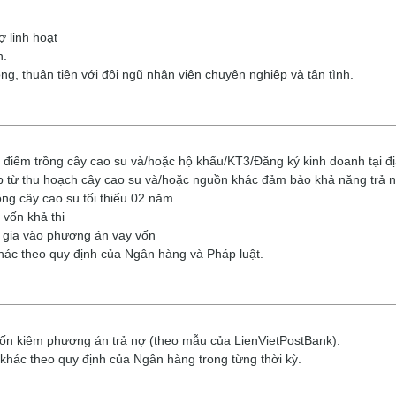
 linh hoạt
h.
g, thuận tiện với đội ngũ nhân viên chuyên nghiệp và tận tình.
 điểm trồng cây cao su và/hoặc hộ khẩu/KT3/Đăng ký kinh doanh tại đ
 từ thu hoạch cây cao su và/hoặc nguồn khác đảm bảo khả năng trả 
ng cây cao su tối thiểu 02 năm
vốn khả thi
 gia vào phương án vay vốn
khác theo quy định của Ngân hàng và Pháp luật.
vốn kiêm phương án trả nợ (theo mẫu của LienVietPostBank).
 khác theo quy định của Ngân hàng trong từng thời kỳ.