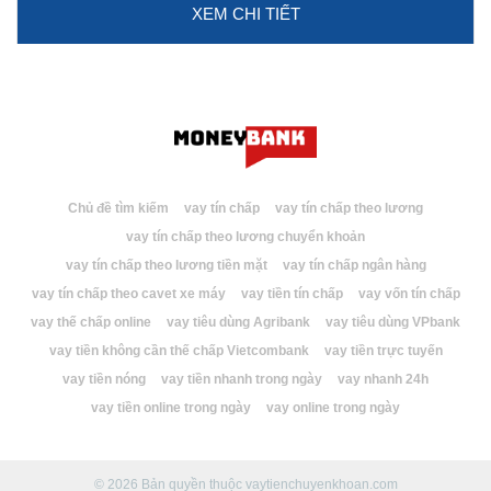
XEM CHI TIẾT
Chủ đề tìm kiếm
vay tín chấp
vay tín chấp theo lương
vay tín chấp theo lương chuyển khoản
vay tín chấp theo lương tiền mặt
vay tín chấp ngân hàng
vay tín chấp theo cavet xe máy
vay tiền tín chấp
vay vốn tín chấp
vay thế chấp online
vay tiêu dùng Agribank
vay tiêu dùng VPbank
vay tiền không cần thế chấp Vietcombank
vay tiền trực tuyến
vay tiền nóng
vay tiền nhanh trong ngày
vay nhanh 24h
vay tiền online trong ngày
vay online trong ngày
© 2026 Bản quyền thuộc vaytienchuyenkhoan.com