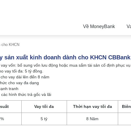
Về MoneyBank
V
nh cho KHCN
y sản xuất kinh doanh dành cho KHCN CBBank
 vay vốn: bổ sung vốn lưu động hoặc mua sắm tài sản cố định phục v
ho vay tối đa: 5 tỷ đồng.
 cho vay dài lên đến 8 năm
thức cho vay đa dạng
 cạnh tranh
 các hình thức trả gốc và lãi
 suất
Vay tối đa
Thời hạn vay tối đa
Biên
7%
5 tỷ
8 Năm