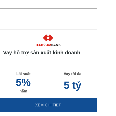
Vay hỗ trợ sản xuất kinh doanh
Lãi suất
Vay tối đa
5%
5 tỷ
năm
XEM CHI TIẾT