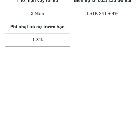
Thời hạn vay tối đa
Biên độ lãi suất sau ưu đãi
3 Năm
LSTK 24T + 4%
Phí phạt trả nợ trước hạn
1-3%