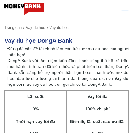
Trang chủ
Vay du học
Vay du học
Vay du học DongA Bank
Đừng để vấn đề tài chính làm cản trở ước mơ du học của người
thân bạn!
DongA Bank với tâm niệm luôn đồng hành cùng thế hệ trẻ trên
mọi hành trình trau dồi kiến thức và phát triển bản thân, DongA
Bank sẵn sàng hỗ trợ người thân bạn hoàn thành ước mơ du
học, đầu tư cho tương lai thành đạt thông qua dịch vụ
Vay du
học
với mức vay du học trọn gói chỉ có tại DongA Bank.
Lãi suất
Vay tối đa
9%
100% chi phí
Thời hạn vay tối đa
Biên độ lãi suất sau ưu đãi