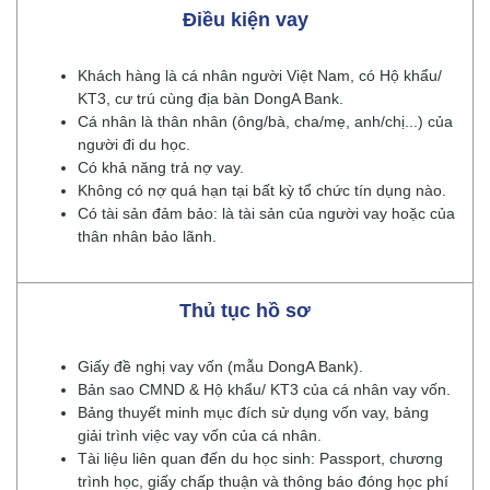
Điều kiện vay
Khách hàng là cá nhân người Việt Nam, có Hộ khẩu/
KT3, cư trú cùng địa bàn DongA Bank.
Cá nhân là thân nhân (ông/bà, cha/mẹ, anh/chị...) của
người đi du học.
Có khả năng trả nợ vay.
Không có nợ quá hạn tại bất kỳ tổ chức tín dụng nào.
Có tài sản đảm bảo: là tài sản của người vay hoặc của
thân nhân bảo lãnh.
Thủ tục hồ sơ
Giấy đề nghị vay vốn (mẫu DongA Bank).
Bản sao CMND & Hộ khẩu/ KT3 của cá nhân vay vốn.
Bảng thuyết minh mục đích sử dụng vốn vay, bảng
giải trình việc vay vốn của cá nhân.
Tài liệu liên quan đến du học sinh: Passport, chương
trình học, giấy chấp thuận và thông báo đóng học phí