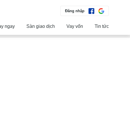
Đăng nhập
ay ngay
Sàn giao dịch
Vay vốn
Tin tức