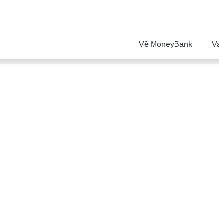
Về MoneyBank
V