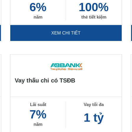
6%
100%
năm
thẻ tiết kiệm
XEM CHI TIẾT
Vay thấu chi có TSĐB
Lãi suất
Vay tối đa
7%
1 tỷ
năm