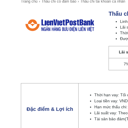
Trang chủ
Thấu chi có đảm bảo
Thấu chi tài khoản cá nhân
Thấu c
Linh
Lãi 
Thời
Được
Lãi 
7
Thời hạn vay: Tối 
Loại tiền vay: VND
Hạn mức thấu chi:
Đặc điểm & Lợi ích
Lãi suất vay: Theo
Tài sản bảo đảm(