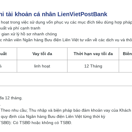
hi tài khoản cá nhân LienVietPostBank
 hoạt trong việc sử dụng vốn phục vụ các mục đích tiêu dùng hợp phá
suất và phí cạnh tranh
 gian xử lý hồ sơ nhanh chóng
 nhân viên Ngân hàng Bưu điện Liên Việt tư vấn về các dịch vụ và thô
suất
Vay tối đa
Thời hạn vay tối đa
Biên
%
linh hoạt
12 Tháng
đa 12 tháng.
.
 Theo nhu cầu; Thu nhập và biện pháp bảo đảm khoản vay của Khách
 quy định của Ngân hàng Bưu điện Liên Việt từng thời kỳ
TSBĐ): Có TSBĐ hoặc không có TSBĐ.